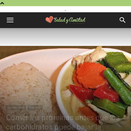
.
Comer sano
Prevenir
Comer las proteínas antes que los
carbohidratos puede bajar la