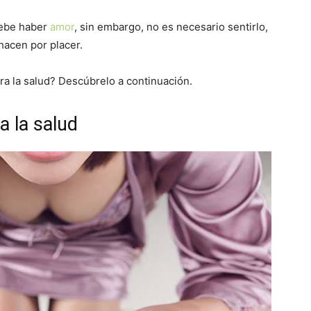
debe haber
amor
, sin embargo, no es necesario sentirlo,
hacen por placer.
ra la salud? Descúbrelo a continuación.
a la salud