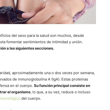
eficios del sexo para la salud son muchos, desde
sta fomentar sentimientos de intimidad y unión.
ón a las siguientes secciones.
ularidad, aproximadamente una o dos veces por semana,
evados de inmunoglobulina A (IgA). Estas proteínas
fensa en el cuerpo.
Su función principal consiste en
trar el organismo
, lo que, a su vez, reduce o incluso
nmunológico
del cuerpo.