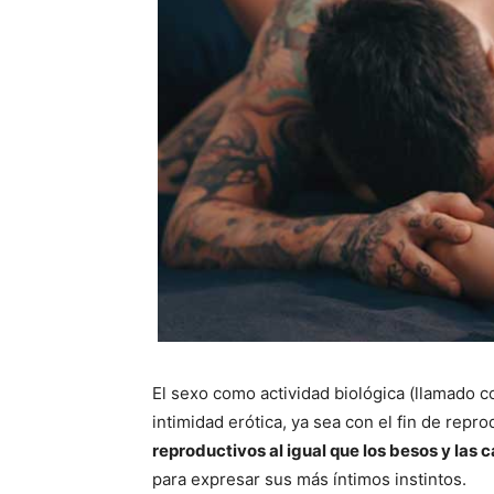
El sexo como actividad biológica (llamado c
intimidad erótica, ya sea con el fin de repro
reproductivos al igual que los besos y las c
para expresar sus más íntimos instintos.