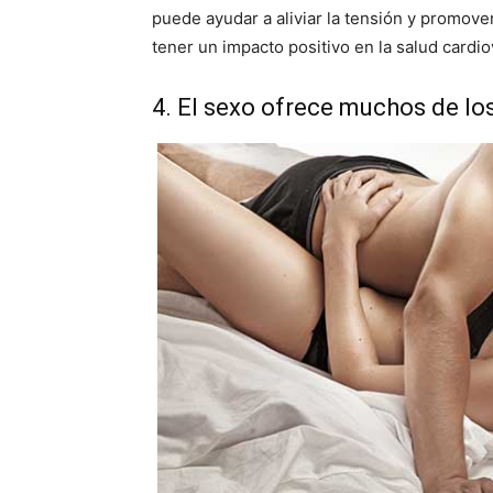
puede ayudar a aliviar la tensión y promove
tener un impacto positivo en la salud cardio
4. El sexo ofrece muchos de los 