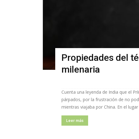
Propiedades del té
milenaria
Cuenta una leyenda de India que el Pr
párpados, por la frustración de no po
mientras viajaba por China. En el luga
Leer más