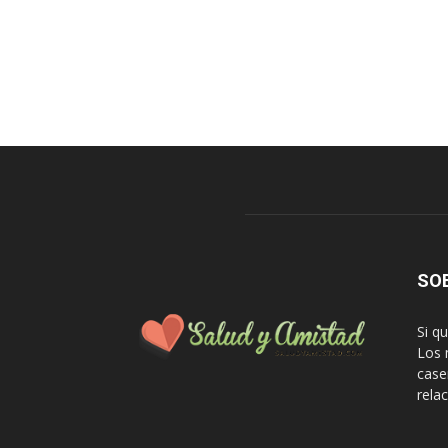
SO
Si q
Los 
case
rela