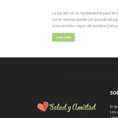
La luz del sol es fundamental para la v
sol en exceso puede ser perjudicial pa
a los temidos rayos ultravioleta (UV) p
Leer más
SO
Si q
Los 
case