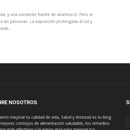
ida, y una excelente fuente de vitamina D. Pero el
ra las personas. La exposición prolongada al sol y
uede...
BRE NOSOTROS
S
uieres mejorar tu calidad de vida, Salud y Amistad es tu blog.
mejores consejos de alimentación saludable, los remedios
ros más efectivos y la mejor guía para mejorar tus