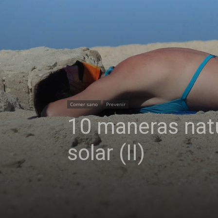
Comer sano
Prevenir
10 maneras natu
solar (II)