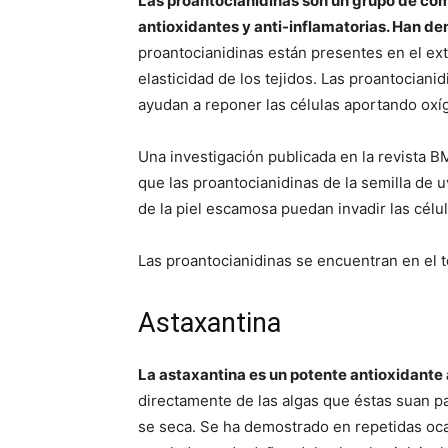
Las proantocianidinas son un grupo de co
antioxidantes y anti-inflamatorias. Han de
proantocianidinas están presentes en el ex
elasticidad de los tejidos. Las proantocian
ayudan a reponer las células aportando oxí
Una investigación publicada en la revista
que las proantocianidinas de la semilla de 
de la piel escamosa puedan invadir las célu
Las proantocianidinas se encuentran en el té
Astaxantina
La astaxantina es un potente antioxidante 
directamente de las algas que éstas suan p
se seca. Se ha demostrado en repetidas oca