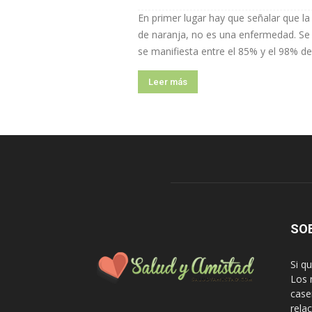
En primer lugar hay que señalar que la
de naranja, no es una enfermedad. Se
se manifiesta entre el 85% y el 98% de.
Leer más
SO
Si q
Los 
case
rela