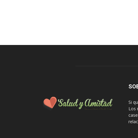
SO
Si q
Los 
case
rela