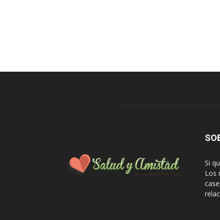
SO
Si q
Los 
case
rela