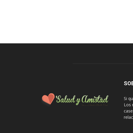
SO
Si q
Los 
case
rela