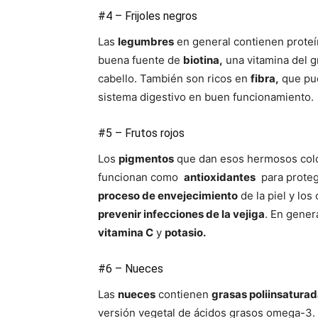
#4 – Frijoles negros
Las
legumbres
en general contienen proteín
buena fuente de
biotina,
una vitamina del gr
cabello. También son ricos en
fibra,
que pue
sistema digestivo en buen funcionamiento.
#5 – Frutos rojos
Los
pigmentos
que dan esos hermosos color
funcionan como
antioxidantes
para protege
proceso de envejecimiento
de la piel y lo
prevenir infecciones de la vejiga
. En genera
vitamina C
y
potasio.
#6 – Nueces
Las
nueces
contienen
grasas poliinsatura
versión vegetal de ácidos grasos omega-3.