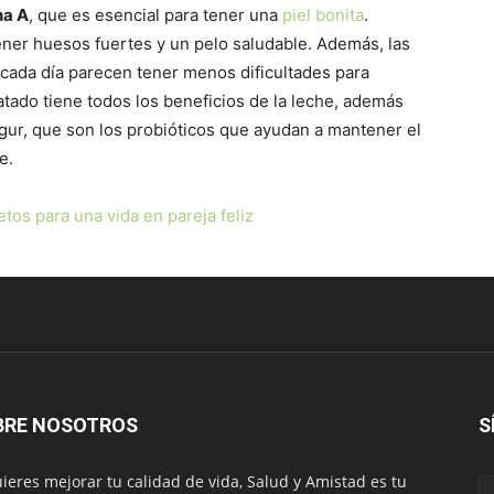
na A
, que es esencial para tener una
piel bonita
.
ner huesos fuertes y un pelo saludable. Además, las
ada día parecen tener menos dificultades para
tado tiene todos los beneficios de la leche, además
gur, que son los probióticos que ayudan a mantener el
e.
tos para una vida en pareja feliz
BRE NOSOTROS
S
uieres mejorar tu calidad de vida, Salud y Amistad es tu