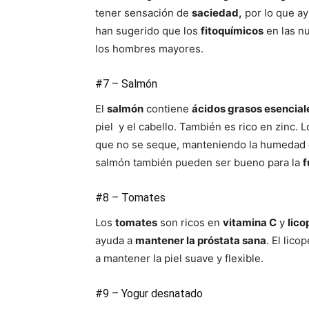
tener sensación de
saciedad,
por lo que ay
han sugerido que los
fitoquímicos
en las n
los hombres mayores.
#7 – Salmón
El
salmón
contiene
ácidos grasos esencial
piel y el cabello. También es rico en zinc.
que no se seque, manteniendo la humedad en 
salmón también pueden ser bueno para la
f
#8 – Tomates
Los
tomates
son ricos en
vitamina C
y
lico
ayuda a
mantener la próstata sana
. El lico
a mantener la piel suave y flexible.
#9 – Yogur desnatado