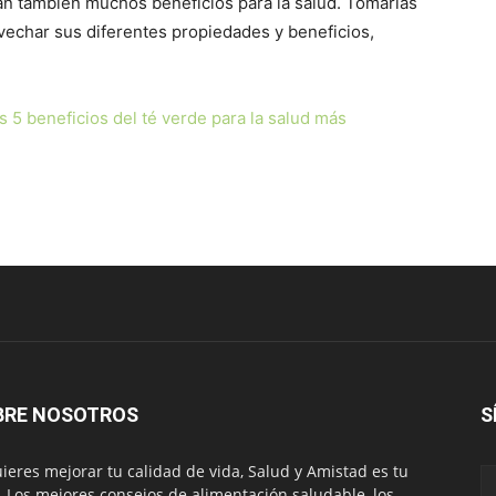
an también muchos beneficios para la salud. Tomarlas
vechar sus diferentes propiedades y beneficios,
 5 beneficios del té verde para la salud más
BRE NOSOTROS
S
uieres mejorar tu calidad de vida, Salud y Amistad es tu
. Los mejores consejos de alimentación saludable, los