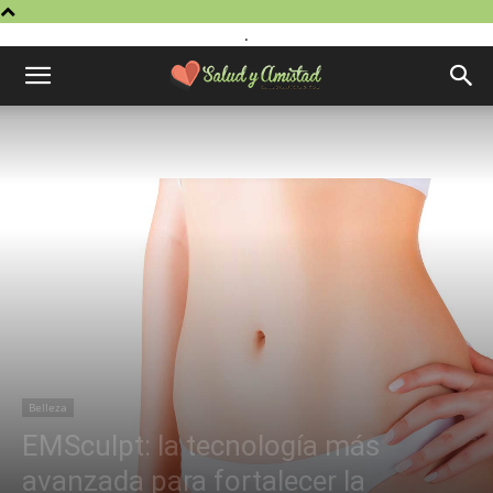
.
Belleza
EMSculpt: la tecnología más
avanzada para fortalecer la