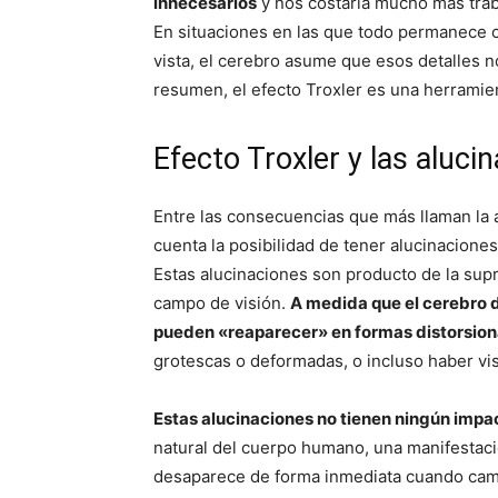
innecesarios
y nos costaría mucho más trab
En situaciones en las que todo permanece c
vista, el cerebro asume que esos detalles n
resumen, el efecto Troxler es una herramien
Efecto Troxler y las aluci
Entre las consecuencias que más llaman la a
cuenta la posibilidad de tener alucinacione
Estas alucinaciones son producto de la supr
campo de visión.
A medida que el cerebro de
pueden «reaparecer» en formas distorsiona
grotescas o deformadas, o incluso haber vist
Estas alucinaciones no tienen ningún impac
natural del cuerpo humano, una manifestaci
desaparece de forma inmediata cuando camb