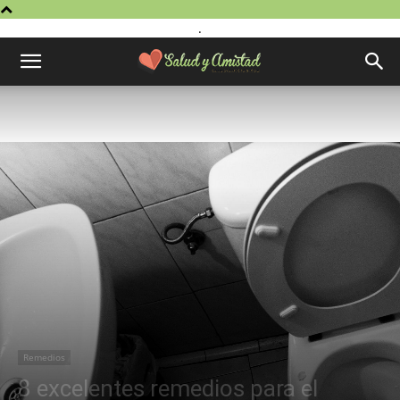
.
Remedios
8 excelentes remedios para el