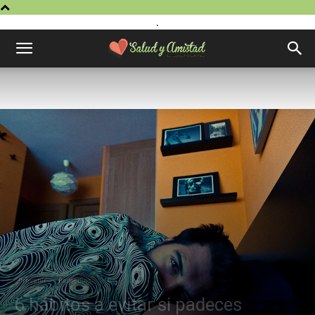
.
Prevenir
Remedios
6 hábitos a evitar si padeces