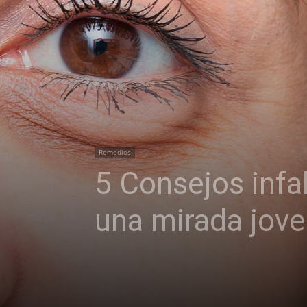
Remedios
5 Consejos infal
una mirada jove