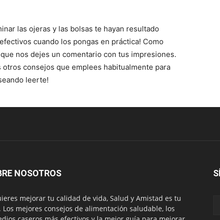
ar las ojeras y las bolsas te hayan resultado
n efectivos cuando los pongas en práctica! Como
 que nos dejes un comentario con tus impresiones.
 otros consejos que emplees habitualmente para
seando leerte!
BRE NOSOTROS
S
uieres mejorar tu calidad de vida, Salud y Amistad es tu
. Los mejores consejos de alimentación saludable, los
dios caseros más efectivos y la mejor guía para mejorar