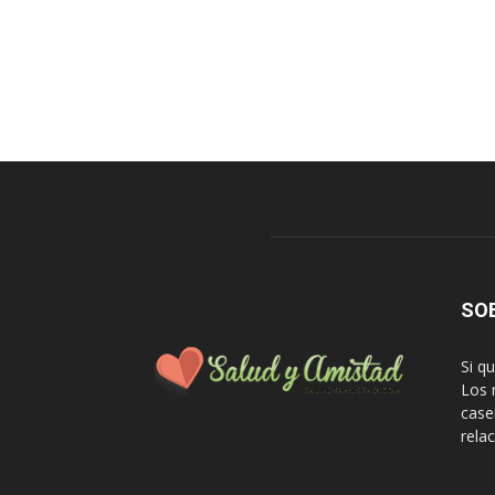
SO
Si q
Los 
case
rela