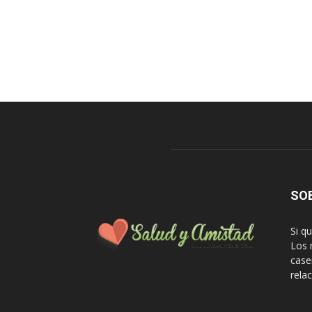
SO
Si q
Los 
case
rela