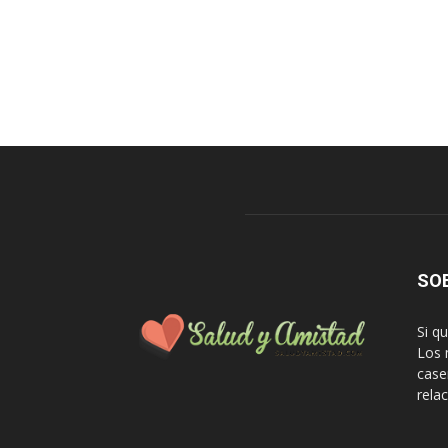
SO
Si q
Los 
case
rela