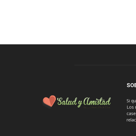
SO
Si q
Los 
case
rela