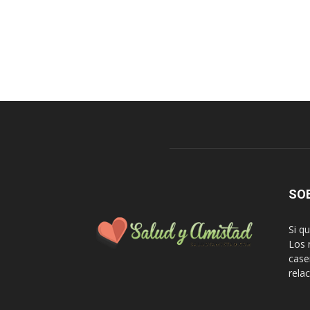
SO
Si q
Los 
case
rela