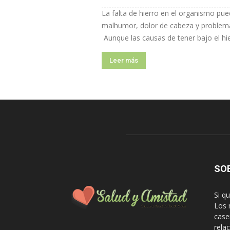
La falta de hierro en el organismo pu
malhumor, dolor de cabeza y problema
Aunque las causas de tener bajo el hier
Leer más
SO
Si q
Los 
case
rela