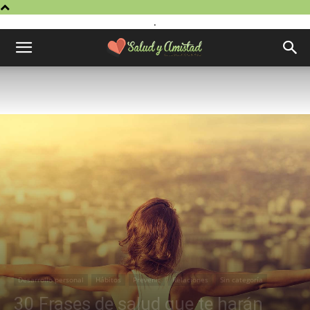
.
Desarrollo personal
Hábitos
Prevenir
Relaciones
Sin categoría
30 Frases de salud que te harán